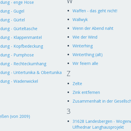
W
idung - enge Hose
Waffen - das geht nicht!
dung - Gugel
Wallwyk
dung - Gürtel
Wenn der Abend naht
dung - Gürteltasche
Wie der Wind
idung - Klappenmantel
Winterhing
idung - Kopfbedeckung
Winterthing (alt)
idung - Pumphose
Wir feiern alle
idung - Rechteckumhang
Z
dung - Untertunika & Obertunika
idung - Wadenwickel
Zelte
Zink entfernen
Zusammenhalt in der Gesellsc
3
eßen (von 2009)
31628 Landesbergen - Wogenw
Ulfhednar Langhausprojekt