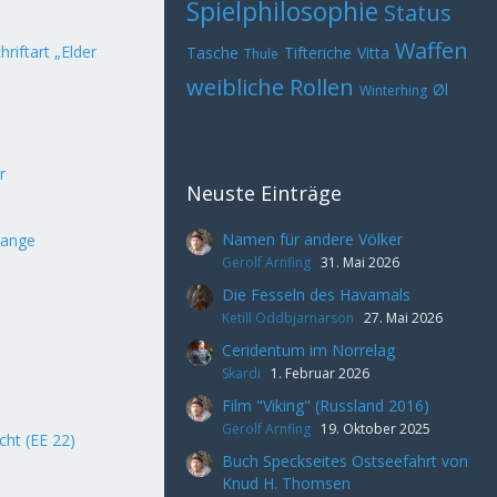
Spielphilosophie
Status
Waffen
hriftart „Elder
Tasche
Tifteriche
Vitta
Thule
weibliche Rollen
Øl
Winterhing
r
Neuste Einträge
Namen für andere Völker
tange
Gerolf Arnfing
31. Mai 2026
Die Fesseln des Havamals
Ketill Oddbjarnarson
27. Mai 2026
Ceridentum im Norrelag
Skardi
1. Februar 2026
Film "Viking" (Russland 2016)
Gerolf Arnfing
19. Oktober 2025
cht (EE 22)
Buch Speckseites Ostseefahrt von
Knud H. Thomsen