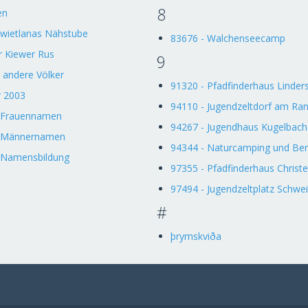
8
en
Swietlanas Nähstube
83676 - Walchenseecamp
 Kiewer Rus
9
 andere Völker
91320 - Pfadfinderhaus Linder
 2003
94110 - Jugendzeltdorf am Ra
 Frauennamen
94267 - Jugendhaus Kugelbach
e Männernamen
94344 - Naturcamping und Ber
 Namensbildung
97355 - Pfadfinderhaus Christe
97494 - Jugendzeltplatz Schwe
#
þrymskviða