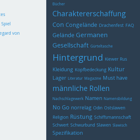
Bücher
Charaktererschaffung
tes
Con
 Spiel
Congelände
Drachenfest
FAQ
egard von
Germanen
Gelände
Gesellschaft
Gürteltasche
Hintergrund
Kiewer Rus
Kultur
Kleidung
Kopfbedeckung
Lager
Must have
Literatur
Magazine
männliche Rollen
Namen
Nachschlagewerk
Namensbildung
No Go
norrelag
Odin
Ostslawen
Rüstung
Religion
Schiffsmannschaft
Schwert
Schwurbund
Slawen
Slawisch
Spezifikation