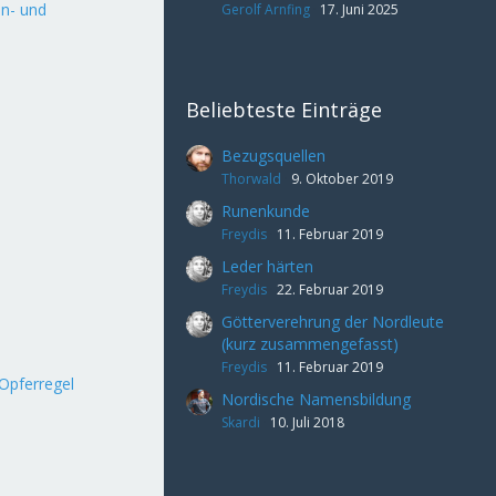
en- und
Gerolf Arnfing
17. Juni 2025
Beliebteste Einträge
Bezugsquellen
Thorwald
9. Oktober 2019
Runenkunde
Freydis
11. Februar 2019
Leder härten
Freydis
22. Februar 2019
Götterverehrung der Nordleute
(kurz zusammengefasst)
Freydis
11. Februar 2019
Opferregel
Nordische Namensbildung
Skardi
10. Juli 2018