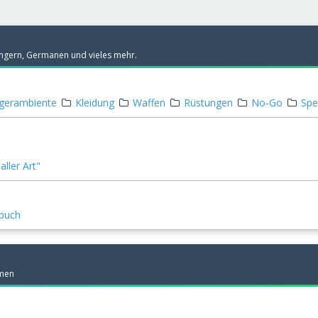
kingern, Germanen und vieles mehr.
gerambiente
Kleidung
Waffen
Rüstungen
No-Go
Spe
ller Art"
rbuch
emen