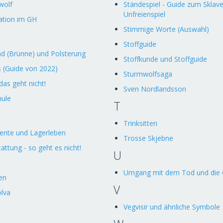
wolf
Ständespiel - Guide zum Sklav
Unfreienspiel
ation im GH
Stimmige Worte (Auswahl)
Stoffguide
d (Brünne) und Polsterung
Stoffkunde und Stoffguide
 (Guide von 2022)
Sturmwolfsaga
das geht nicht!
Sven Nordlandsson
hule
T
Trinksitten
ente und Lagerleben
Trosse Skjebne
attung - so geht es nicht!
U
Umgang mit dem Tod und die 
en
V
ölva
Vegvisir und ähnliche Symbole