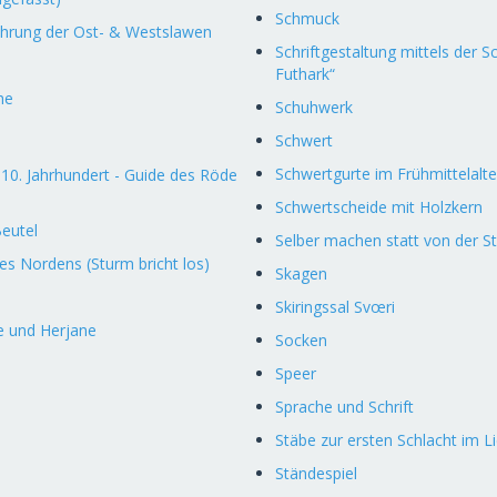
Schmuck
ehrung der Ost- & Westslawen
Schriftgestaltung mittels der Sc
Futhark“
he
Schuhwerk
Schwert
Schwertgurte im Frühmittelalte
 10. Jahrhundert - Guide des Röde
Schwertscheide mit Holzkern
eutel
Selber machen statt von der S
s Nordens (Sturm bricht los)
Skagen
Skiringssal Svœri
e und Herjane
Socken
Speer
Sprache und Schrift
Stäbe zur ersten Schlacht im Li
Ständespiel