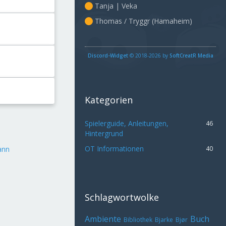
Tanja | Veka
Thomas / Tryggr (Hamaheim)
Discord-Widget
© 2018-2026 by
SoftCreatR Media
Kategorien
Spielerguide, Anleitungen,
46
Hintergrund
OT Informationen
40
ann
Schlagwortwolke
Ambiente
Buch
Bibliothek
Bjarke
Bjør