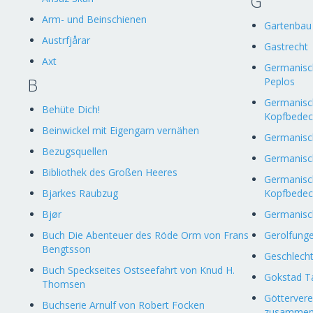
G
Arm- und Beinschienen
Gartenbau
Austrfjårar
Gastrecht
Axt
Germanisch
B
Peplos
Germanisc
Behüte Dich!
Kopfbede
Beinwickel mit Eigengarn vernähen
Germanisc
Bezugsquellen
Germanisc
Bibliothek des Großen Heeres
Germanisc
Bjarkes Raubzug
Kopfbede
Bjør
Germanisc
Buch Die Abenteuer des Röde Orm von Frans
Gerolfung
Bengtsson
Geschlecht
Buch Speckseites Ostseefahrt von Knud H.
Gokstad T
Thomsen
Göttervere
Buchserie Arnulf von Robert Focken
zusammen