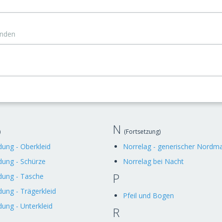
änden
N
)
(Fortsetzung)
dung - Oberkleid
Norrelag - generischer Nordm
dung - Schürze
Norrelag bei Nacht
P
dung - Tasche
dung - Trägerkleid
Pfeil und Bogen
dung - Unterkleid
R