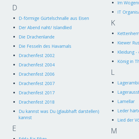
Im Wogen
D
IT Organis
D-förmige Gürtelschnalle aus Eisen
K
Der Abend naht/ Islandlied
Kettenhem
Die Drachenlande
Kiewer Rus
Die Fesseln des Havamals
Kleidung - 
Drachenfest 2002
König in T
Drachenfest 2004
L
Drachenfest 2006
Lagerambi
Drachenfest 2007
Lagerausst
Drachenfest 2017
Lamellar
Drachenfest 2018
Leder härt
Du kannst was Du (glaubhaft darstellen)
kannst
Lied der V
E
M
Edda für Eilige