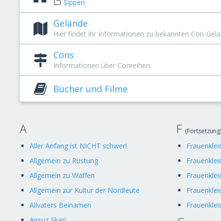
Sippen
Gelände
Hier findet ihr Informationen zu bekannten Con-Gel
Cons
Informationen über Conreihen
Bücher und Filme
A
F
(Fortsetzung
Aller Anfang ist NICHT schwer!
Frauenklei
Allgemein zu Rüstung
Frauenklei
Allgemein zu Waffen
Frauenklei
Allgemein zur Kultur der Nordleute
Frauenklei
Allvaters Beinamen
Frauenklei
Ansuz Skari