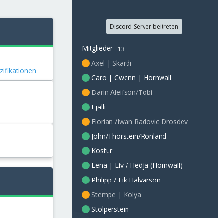
Discord-Server beitreten
Mitglieder
13
Axel | Skardi
zifikationen
Caro | Cwenn | Hornwall
Darin Aleifson/Tobi
Fjalli
Florian /Iwan Radovic Drosdev
John/Thorstein/Ronland
Kostur
Lena | Lív / Hedja (Hornwall)
Philipp / Eik Halvarson
Stempe | Kolya
Stolperstein