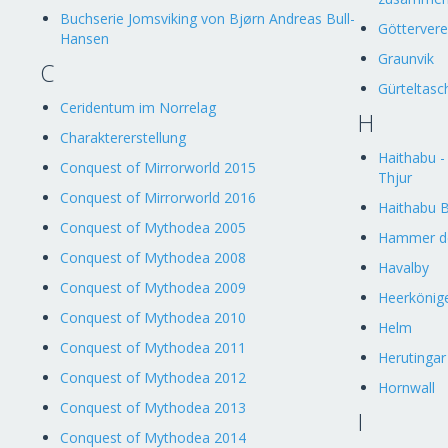
Buchserie Jomsviking von Bjørn Andreas Bull-
Götterver
Hansen
Graunvik
C
Gürteltasc
Ceridentum im Norrelag
H
Charaktererstellung
Haithabu -
Conquest of Mirrorworld 2015
Thjur
Conquest of Mirrorworld 2016
Haithabu B
Conquest of Mythodea 2005
Hammer de
Conquest of Mythodea 2008
Havalby
Conquest of Mythodea 2009
Heerkönig
Conquest of Mythodea 2010
Helm
Conquest of Mythodea 2011
Herutingar
Conquest of Mythodea 2012
Hornwall
Conquest of Mythodea 2013
I
Conquest of Mythodea 2014