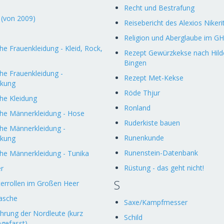
Recht und Bestrafung
 (von 2009)
Reisebericht des Alexios Nikeri
Religion und Aberglaube im GH
e Frauenkleidung - Kleid, Rock,
Rezept Gewürzkekse nach Hild
Bingen
he Frauenkleidung -
Rezept Met-Kekse
ckung
Röde Thjur
he Kleidung
Ronland
he Männerkleidung - Hose
Ruderkiste bauen
he Männerkleidung -
Runenkunde
ckung
Runenstein-Datenbank
he Männerkleidung - Tunika
Rüstung - das geht nicht!
er
S
errollen im Großen Heer
asche
Saxe/Kampfmesser
hrung der Nordleute (kurz
Schild
gefasst)