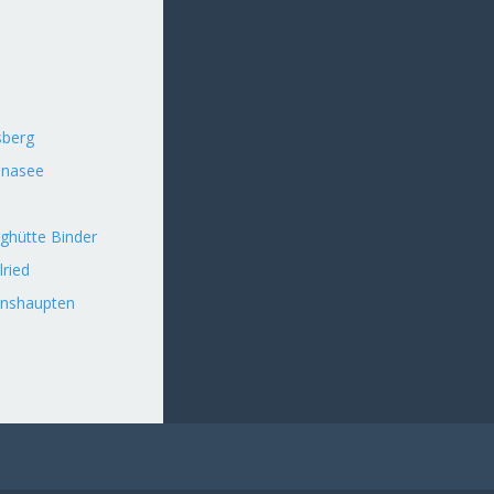
sberg
nnasee
ghütte Binder
lried
inshaupten