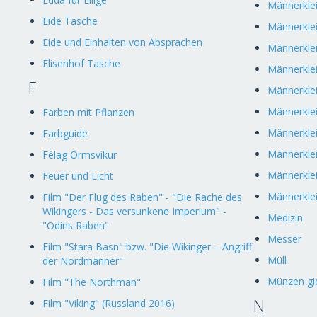
Männerkle
Eide Tasche
Männerklei
Eide und Einhalten von Absprachen
Männerklei
Elisenhof Tasche
Männerklei
F
Männerkle
Männerkle
Färben mit Pflanzen
Männerkle
Farbguide
Männerkle
Félag Ormsvíkur
Männerklei
Feuer und Licht
Männerkle
Film "Der Flug des Raben" - "Die Rache des
Wikingers - Das versunkene Imperium" -
Medizin
"Odins Raben"
Messer
Film "Stara Basn" bzw. "Die Wikinger – Angriff
Müll
der Nordmänner"
Münzen gi
Film "The Northman"
N
Film "Viking" (Russland 2016)