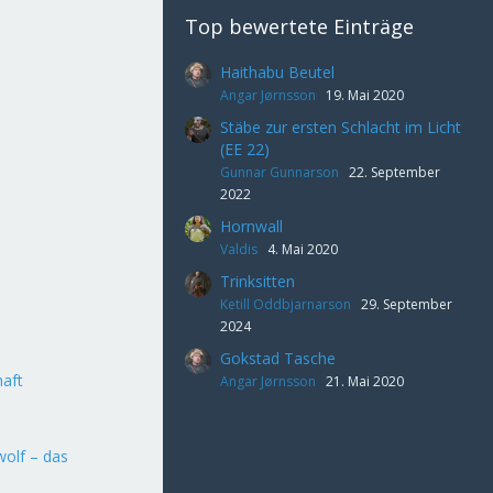
Top bewertete Einträge
Haithabu Beutel
Angar Jørnsson
19. Mai 2020
Stäbe zur ersten Schlacht im Licht
(EE 22)
Gunnar Gunnarson
22. September
2022
Hornwall
Valdis
4. Mai 2020
Trinksitten
Ketill Oddbjarnarson
29. September
2024
Gokstad Tasche
haft
Angar Jørnsson
21. Mai 2020
olf – das