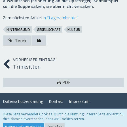
auszulöschen (Erinnerung an die Opferregel). Konfliktspiel
soll die Suppe salzen, sie aber nicht versalzen.
Zum nächsten Artikel
in "Lagerambiente"
HINTERGRUND
GESELLSCHAFT
KULTUR
Teilen
VORHERIGER EINTRAG
Trinksitten
PDF
Datenschutzerklärung
Kontakt
Impressum
Diese Seite verwendet Cookies. Durch die Nutzung unserer Seite erklärst du
Lexikon
, entwickelt von
www.viecode.com
dich damit einverstanden, dass wir Cookies setzen.
Community-Software:
WoltLab Suite™
Weitere Informationen
Schließen