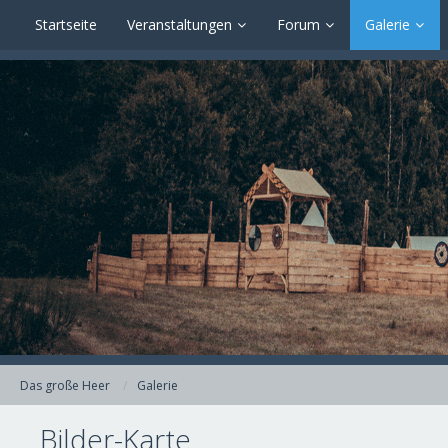
Startseite
Veranstaltungen
Forum
Galerie
Das große Heer
Galerie
Bilder-Karte