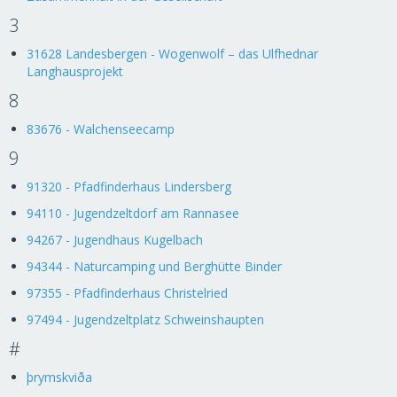
3
31628 Landesbergen - Wogenwolf – das Ulfhednar
Langhausprojekt
8
83676 - Walchenseecamp
9
91320 - Pfadfinderhaus Lindersberg
94110 - Jugendzeltdorf am Rannasee
94267 - Jugendhaus Kugelbach
94344 - Naturcamping und Berghütte Binder
97355 - Pfadfinderhaus Christelried
97494 - Jugendzeltplatz Schweinshaupten
#
þrymskviða