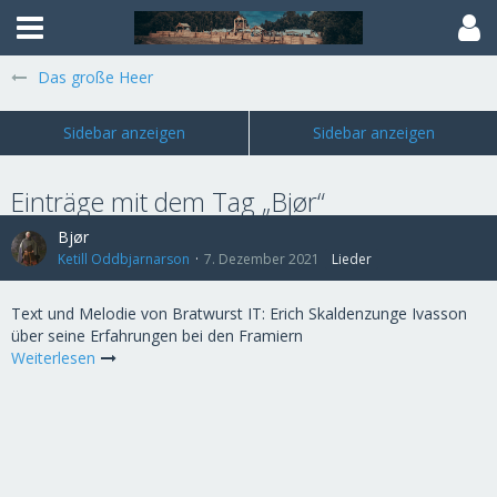
Das große Heer
Einträge mit dem Tag „Bjør“
Bjør
Ketill Oddbjarnarson
7. Dezember 2021
Lieder
Text und Melodie von Bratwurst IT: Erich Skaldenzunge Ivasson
über seine Erfahrungen bei den Framiern
Weiterlesen