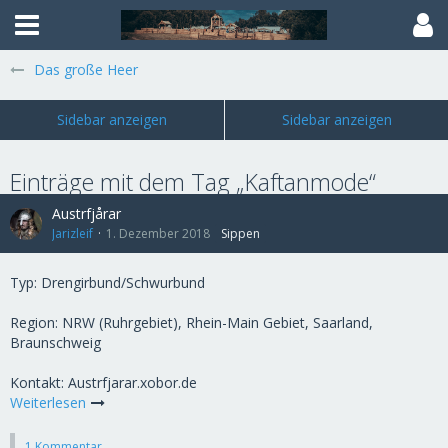
Das große Heer
Einträge mit dem Tag „Kaftanmode“
Austrfjårar
Jarizleif
1. Dezember 2018
Sippen
Typ: Drengirbund/Schwurbund
Region: NRW (Ruhrgebiet), Rhein-Main Gebiet, Saarland,
Braunschweig
Kontakt: Austrfjarar.xobor.de
Weiterlesen
1 Kommentar