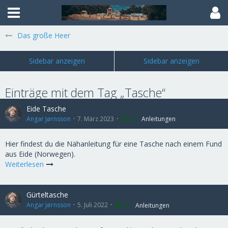
Das große Heer
Einträge mit dem Tag „Tasche“
Eide Tasche
Angar Jørnsson
7. März 2023
+4
Anleitungen
Hier findest du die Nähanleitung für eine Tasche nach einem Fund
aus Eide (Norwegen).
Weiterlesen
Gürteltasche
Angar Jørnsson
5. Juli 2022
+5
Anleitungen