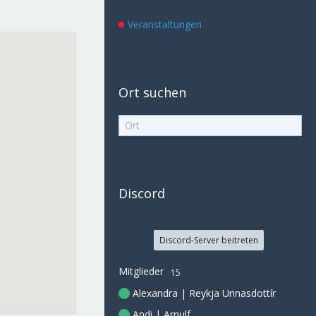
Veranstaltungen
Ort suchen
Discord
Discord-Server beitreten
Mitglieder
15
Alexandra | Reykja Unnasdottír
Andi | Arnulf