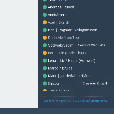
Andreas/ Runolf
Anni/Arnhild
Axel | Skardi
Ben | Ragnarr Skallagrímsson
Darin Aleifson/Tobi
Gottwalt/Vadim
Gears of War: E-Day Multiplayer Beta
Ian | Tulir (Röde Thjur)
Lena | Lív / Hedja (Hornwall)
Marco / Bruide
Mark | Jarizleif/Austrfjårar
Shizou
Crusader Kings III
Tanja | Veka
Yoshi | Pridbor (Austrfjarar)
Discord-Widget
© 2018-2026 by
SoftCreatR Media