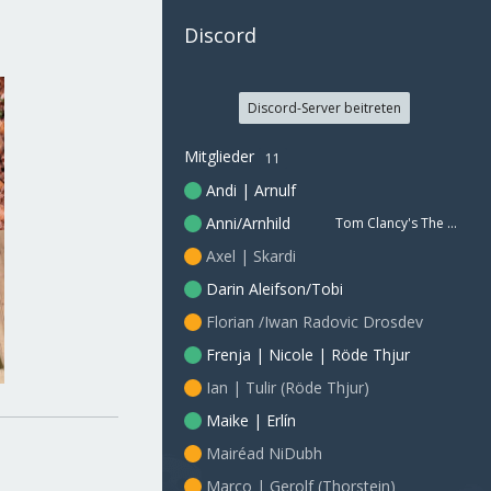
Discord
Discord-Server beitreten
Mitglieder
11
Andi | Arnulf
Anni/Arnhild
Tom Clancy's The Division 2
Axel | Skardi
Darin Aleifson/Tobi
Florian /Iwan Radovic Drosdev
Frenja | Nicole | Röde Thjur
Ian | Tulir (Röde Thjur)
Maike | Erlín
Mairéad NiDubh
Marco | Gerolf (Thorstein)