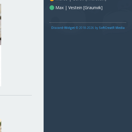
Max | Vestein [Graunvik]
Discord-Widget
© 2018-2026 by
SoftCreatR Media