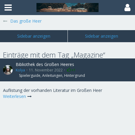
Das große Heer
Einträge mit dem Tag „Magazine“
Bibliothek des Großen Heeres
Kolya
11. November 2022
+1
Spielerguide, Anleitungen, Hintergrund
Auflistung der vorhanden Literatur im Großen Heer
Weiterlesen