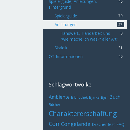
Spielerguide, Anleitungen,
46
Hintergrund
Spielerguide
79
Anleitungen
27
Handwerk, Handarbeit und
0
"wie mache ich was?" aller Art"
Skaldik
21
OT Informationen
40
Schlagwortwolke
Ambiente
Buch
Bibliothek
Bjarke
Bjør
Bücher
Charaktererschaffung
Con
Congelände
Drachenfest
FAQ