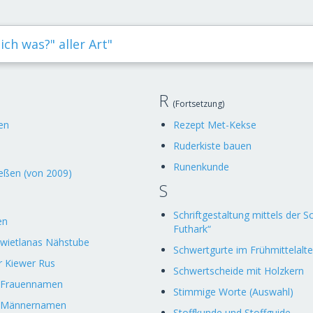
h was?" aller Art"
R
(Fortsetzung)
en
Rezept Met-Kekse
Ruderkiste bauen
Runenkunde
eßen (von 2009)
S
Schriftgestaltung mittels der Sc
en
Futhark“
Swietlanas Nähstube
Schwertgurte im Frühmittelalte
 Kiewer Rus
Schwertscheide mit Holzkern
 Frauennamen
Stimmige Worte (Auswahl)
e Männernamen
Stoffkunde und Stoffguide