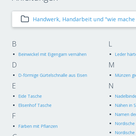
Handwerk, Handarbeit und "wie mache ic
B
L
Beinwickel mit Eigengarn vernähen
Leder härt
D
M
D-förmige Gürtelschnalle aus Eisen
Münzen gi
E
N
Eide Tasche
Nadelbind
Elisenhof Tasche
Nähen in 
F
Namen der
Nordische
Färben mit Pflanzen
Nordisch