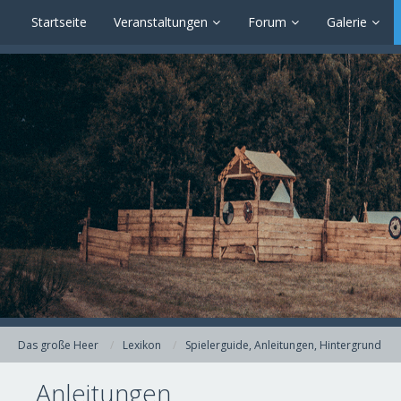
Startseite
Veranstaltungen
Forum
Galerie
Das große Heer
Lexikon
Spielerguide, Anleitungen, Hintergrund
Anleitungen