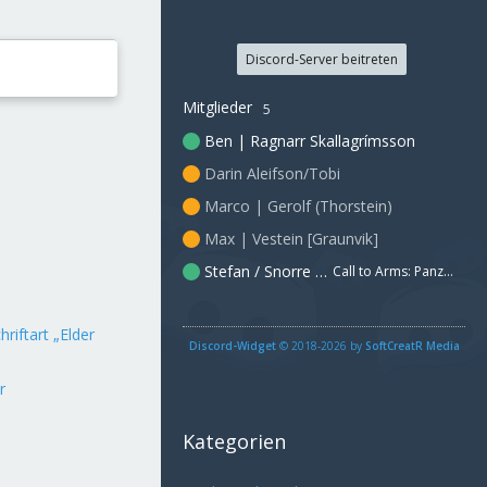
Discord-Server beitreten
Mitglieder
5
Ben | Ragnarr Skallagrímsson
Darin Aleifson/Tobi
Marco | Gerolf (Thorstein)
Max | Vestein [Graunvik]
Stefan / Snorre Svenson
Call to Arms: Panzer Elite
hriftart „Elder
Discord-Widget
© 2018-2026 by
SoftCreatR Media
r
Kategorien