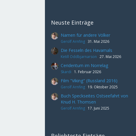
Neuste Einträge
Namen für andere Völker
Gerolf Arnfing
31. Mai 2026
Die Fesseln des Havamals
Ketill Oddbjarnarson
27. Mai 2026
Ceridentum im Norrelag
Skardi
1. Februar 2026
Film "Viking" (Russland 2016)
Gerolf Arnfing
19. Oktober 2025
Buch Speckseites Ostseefahrt von
Knud H. Thomsen
Gerolf Arnfing
17. Juni 2025
Beliebteste Einträge