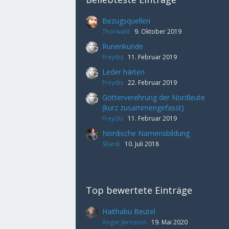
Bezugsquellen
Thorwald
9. Oktober 2019
Runenkunde
Freydis
11. Februar 2019
Leder härten
Freydis
22. Februar 2019
Götterverehrung der Nordleute
(kurz zusammengefasst)
Freydis
11. Februar 2019
Nordische Namensbildung
Skardi
10. Juli 2018
Top bewertete Einträge
Haithabu Beutel
Angar Jørnsson
19. Mai 2020