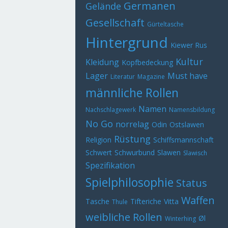
Germanen
Gelände
Gesellschaft
Gürteltasche
Hintergrund
Kiewer Rus
Kultur
Kleidung
Kopfbedeckung
Lager
Must have
Literatur
Magazine
männliche Rollen
Namen
Nachschlagewerk
Namensbildung
No Go
norrelag
Odin
Ostslawen
Rüstung
Religion
Schiffsmannschaft
Schwert
Schwurbund
Slawen
Slawisch
Spezifikation
Spielphilosophie
Status
Waffen
Tasche
Tifteriche
Vitta
Thule
weibliche Rollen
Øl
Winterhing