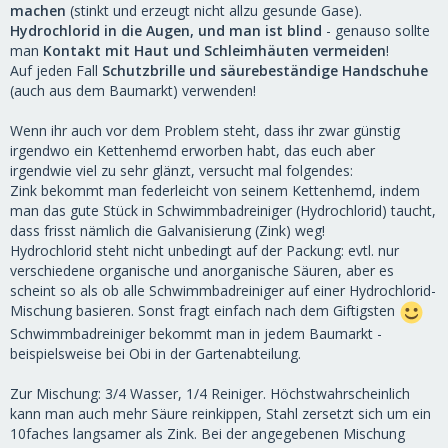
machen
(stinkt und erzeugt nicht allzu gesunde Gase).
Hydrochlorid in die Augen, und man ist blind
- genauso sollte
man
Kontakt mit Haut und Schleimhäuten vermeiden
!
Auf jeden Fall
Schutzbrille und säurebeständige Handschuhe
(auch aus dem Baumarkt) verwenden!
Wenn ihr auch vor dem Problem steht, dass ihr zwar günstig
irgendwo ein Kettenhemd erworben habt, das euch aber
irgendwie viel zu sehr glänzt, versucht mal folgendes:
Zink bekommt man federleicht von seinem Kettenhemd, indem
man das gute Stück in Schwimmbadreiniger (Hydrochlorid) taucht,
dass frisst nämlich die Galvanisierung (Zink) weg!
Hydrochlorid steht nicht unbedingt auf der Packung: evtl. nur
verschiedene organische und anorganische Säuren, aber es
scheint so als ob alle Schwimmbadreiniger auf einer Hydrochlorid-
Mischung basieren. Sonst fragt einfach nach dem Giftigsten
Schwimmbadreiniger bekommt man in jedem Baumarkt -
beispielsweise bei Obi in der Gartenabteilung.
Zur Mischung: 3/4 Wasser, 1/4 Reiniger. Höchstwahrscheinlich
kann man auch mehr Säure reinkippen, Stahl zersetzt sich um ein
10faches langsamer als Zink. Bei der angegebenen Mischung