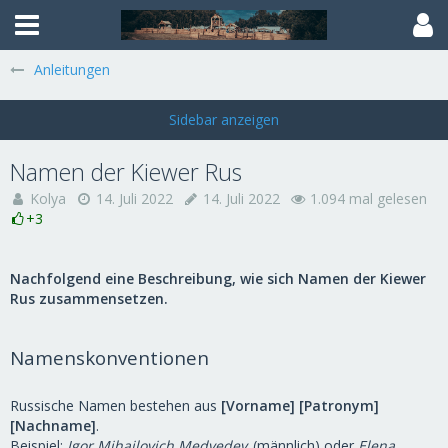
Anleitungen
Namen der Kiewer Rus
Kolya
14. Juli 2022
14. Juli 2022
1.094 mal gelesen
+3
​Nachfolgend eine Beschreibung, wie sich Namen der Kiewer
Rus zusammensetzen.
Namenskonventionen
Russische Namen bestehen aus
[Vorname] [Patronym]
[Nachname]
.
Beispiel:
Igor Mihajlovich Medvedev
(männlich) oder
Elena