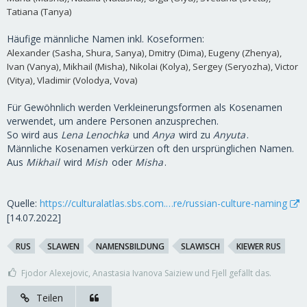
Tatiana (Tanya)
Häufige männliche Namen inkl. Koseformen:
Alexander (Sasha, Shura, Sanya), Dmitry (Dima), Eugeny (Zhenya),
Ivan (Vanya), Mikhail (Misha), Nikolai (Kolya), Sergey (Seryozha), Victor
(Vitya), Vladimir (Volodya, Vova)
Für Gewöhnlich werden Verkleinerungsformen als Kosenamen
verwendet, um andere Personen anzusprechen.
So wird aus
Lena Lenochka
und
Anya
wird zu
Anyuta
.
Männliche Kosenamen verkürzen oft den ursprünglichen Namen.
Aus
Mikhail
wird
Mish
oder
Misha
.
Quelle:
https://culturalatlas.sbs.com.…re/russian-culture-naming
[14.07.2022]
RUS
SLAWEN
NAMENSBILDUNG
SLAWISCH
KIEWER RUS
Fjodor Alexejovic, Anastasia Ivanova Saiziew und Fjell gefällt das.
Teilen