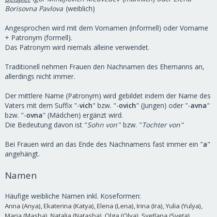
Borisovna Pavlova
(weiblich)
Angesprochen wird mit dem Vornamen (informell) oder Vorname
+ Patronym (formell).
Das Patronym wird niemals alleine verwendet.
Traditionell nehmen Frauen den Nachnamen des Ehemanns an,
allerdings nicht immer.
Der mittlere Name (Patronym) wird gebildet indem der Name des
Vaters mit dem Suffix "-
vich
" bzw. "-
ovich
" (Jungen) oder "-
avna
"
bzw. "-
ovna
" (Mädchen) ergänzt wird.
Die Bedeutung davon ist "
Sohn von
" bzw. "
Tochter von
"
Bei Frauen wird an das Ende des Nachnamens fast immer ein "
a
"
angehängt.
Namen
Häufige weibliche Namen inkl. Koseformen:
Anna (Anya), Ekaterina (Katya), Elena (Lena), Irina (Ira), Yulia (Yulya),
Maria (Masha), Natalia (Natasha), Olga (Olya), Svetlana (Sveta),