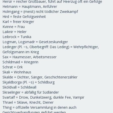
Hersir = reicher Großbauer, führt auf Heerzug oft ein Gefolge
Hetmann = Hauptmann, Anführer
Holmgang = (meist) nicht tödlicher Zweikampf
Hird = feste Gefolgseinheit
Karl = freier Krieger
Kvinne = Frau
Laiknir = Heiler
Leibrock = Tunika
Logman, Logsmadr = Gesetzeskundiger
Ledinger (Pl. ~s, Oberbegriff: Das Leding) = Wehrpflichtiger,
Gefolgsmann im Krieg
Sax = Haumesser, Arbeitsmesser
Schildmaid = Kriegerin
Schrat = Ork
Skali = Wohnhaus
Skalde = Dichter, Sänger, Geschichtenerzähler
Skjaldborga (Pl. ~s) = Schildburg
Sköldvall = Schildwall
Skraelinger = abfällig für Südländer
Svartalf = Drow, Dunkelzwerg, dunkle Fee, Vampir
Thrael = Sklave, Knecht, Diener
Thing = offizielle Versammlung in denen auch
Gerichtsverhandlungen geführt werden