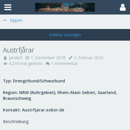
Sippen
Austrfjårar
Jarizleif
1. Dezember 2018
3. Februar 2023
4.274 mal gelesen
1 Kommentar
Typ: Drengirbund/Schwurbund
Region: NRW (Ruhrgebiet), Rhein-Main Gebiet, Saarland,
Braunschweig
Kontakt: Austrfjarar.xobor.de
Beschreibung