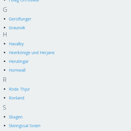
G
Gerolfunger
Graunvik
H
Havalby
Heerkönige und Herjane
Herutingar
Hornwall
R
Röde Thjur
Ronland
S
Skagen
Skiringssal Svœri