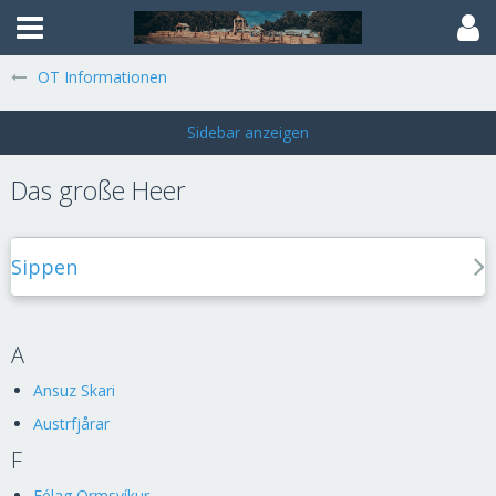
OT Informationen
Das große Heer
Sippen
A
Ansuz Skari
Austrfjårar
F
Félag Ormsvíkur