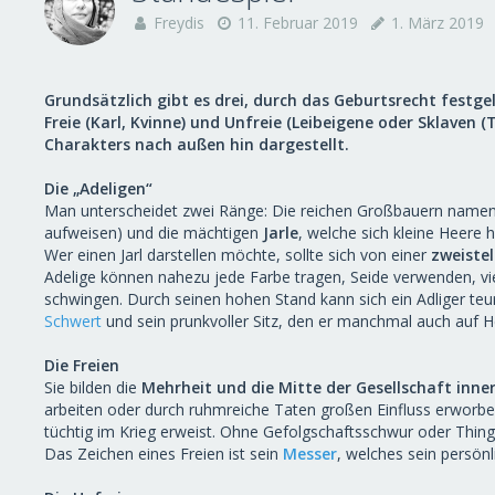
Freydis
11. Februar 2019
1. März 2019
Grundsätzlich gibt es drei, durch das Geburtsrecht festgel
Freie (Karl, Kvinne) und Unfreie (Leibeigene oder Sklaven 
Charakters nach außen hin dargestellt.
Die „Adeligen“
Man unterscheidet zwei Ränge: Die reichen Großbauern name
aufweisen) und die mächtigen
Jarle
, welche sich kleine Heere 
Wer einen Jarl darstellen möchte, sollte sich von einer
zweistel
Adelige können nahezu jede Farbe tragen, Seide verwenden, vi
schwingen. Durch seinen hohen Stand kann sich ein Adliger teu
Schwert
und sein prunkvoller Sitz, den er manchmal auch auf He
Die Freien
Sie bilden die
Mehrheit und die Mitte der Gesellschaft inne
arbeiten oder durch ruhmreiche Taten großen Einfluss erworb
tüchtig im Krieg erweist. Ohne Gefolgschaftsschwur oder Thing
Das Zeichen eines Freien ist sein
Messer
, welches sein persönl