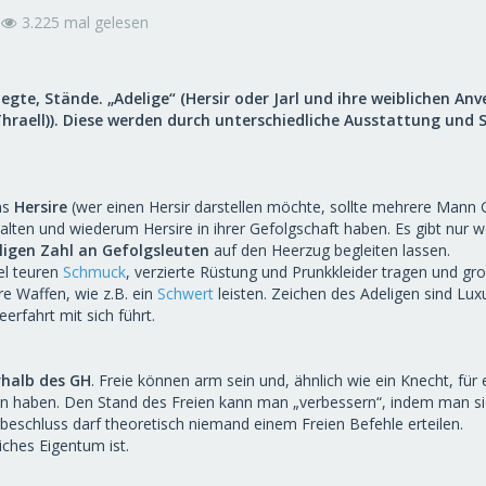
3.225 mal gelesen
egte, Stände. „Adelige“ (Hersir oder Jarl und ihre weiblichen An
(Thraell)). Diese werden durch unterschiedliche Ausstattung und 
ns
Hersire
(wer einen Hersir darstellen möchte, sollte mehrere Mann 
halten und wiederum Hersire in ihrer Gefolgschaft haben. Es gibt nur 
ligen Zahl an Gefolgsleuten
auf den Heerzug begleiten lassen.
el teuren
Schmuck
, verzierte Rüstung und Prunkkleider tragen und g
re Waffen, wie z.B. ein
Schwert
leisten. Zeichen des Adeligen sind Lux
erfahrt mit sich führt.
rhalb des GH
. Freie können arm sein und, ähnlich wie ein Knecht, für
en haben. Den Stand des Freien kann man „verbessern“, indem man si
beschluss darf theoretisch niemand einem Freien Befehle erteilen.
iches Eigentum ist.