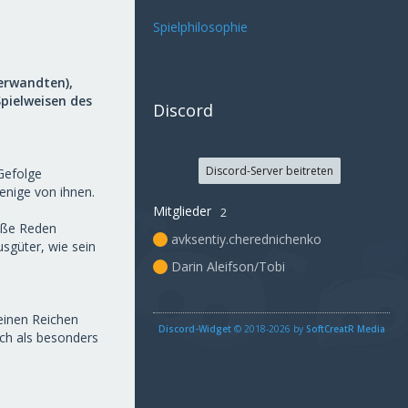
Spielphilosophie
verwandten),
Spielweisen des
Discord
Discord-Server beitreten
Gefolge
wenige von ihnen.
Mitglieder
2
roße Reden
avksentiy.cherednichenko
usgüter, wie sein
Darin Aleifson/Tobi
 einen Reichen
Discord-Widget
© 2018-2026 by
SoftCreatR Media
ch als besonders