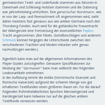
germanischen Textil- und Lederfunde stammen aus Mooren in
Dänemark und Schleswig-Holstein stammen und die Datierung
war jahrzehntelang umtsritten. Eine
generischer Nordmann
, wie
er von der Larp- und Reenactment oft angenommen wird, sieht
daher meistens fast genauso aus wie antiker Germane nach den
Thorsberg-Funden. Auch wird für die gotländische Frauentracht
der Wikingerzeit eine Fortsetzung der eisenzeitlichen
Peplos
-
Tracht angenommen. (Bei Fibeln, Gürtelbeschlägen und anderem
Schmuck
können hingegen die Unterschiede zwischen den
verschiedenen Trachten und Moden mitunter sehr genau
nachvollzogen werden.)
Eigentlich kann man auf die allgemeinen Informationen des
Player-Guides zurückgreifen. Genauere Spezifikationen zur
Kleidung der "
Germanen
" kann man vielleicht den folgenden
Lexikonartikeln entnehmen.
In der Auflistung nimmt die Antike (Vorrömische Eisenzeit und
Römische Kaiserzeit) aufgrund der schieren Menge von gut
erhaltenen Textilfunden einen größeren Raum ein. Für die darauf
folgenden frühmittelalterlichen Epochen Merowingerzeit und
Karolingerzeit kann teilweise nur auf die gleichen antiken
Textilfunde verwiesen werden.