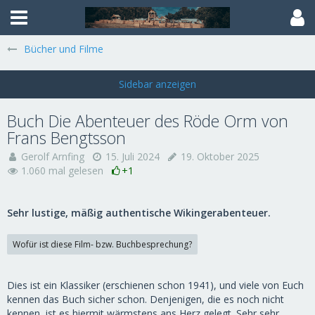
Bücher und Filme
Buch Die Abenteuer des Röde Orm von
Frans Bengtsson
Gerolf Arnfing
15. Juli 2024
19. Oktober 2025
1.060 mal gelesen
+1
Sehr lustige, mäßig authentische Wikingerabenteuer.
Wofür ist diese Film- bzw. Buchbesprechung?
Dies ist ein Klassiker (erschienen schon 1941), und viele von Euch
kennen das Buch sicher schon. Denjenigen, die es noch nicht
kennen, ist es hiermit wärmstens ans Herz gelegt. Sehr sehr