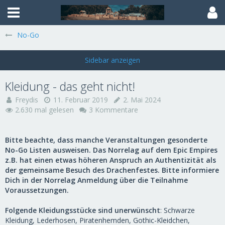
No-Go
Kleidung - das geht nicht!
Freydis
11. Februar 2019
2. Mai 2024
2.630 mal gelesen
3 Kommentare
Bitte beachte, dass manche Veranstaltungen gesonderte
No-Go Listen ausweisen. Das Norrelag auf dem Epic Empires
z.B. hat einen etwas höheren Anspruch an Authentizität als
der gemeinsame Besuch des Drachenfestes. Bitte informiere
Dich in der Norrelag Anmeldung über die Teilnahme
Voraussetzungen.
Folgende Kleidungsstücke sind unerwünscht
: Schwarze
Kleidung, Lederhosen, Piratenhemden, Gothic-Kleidchen,