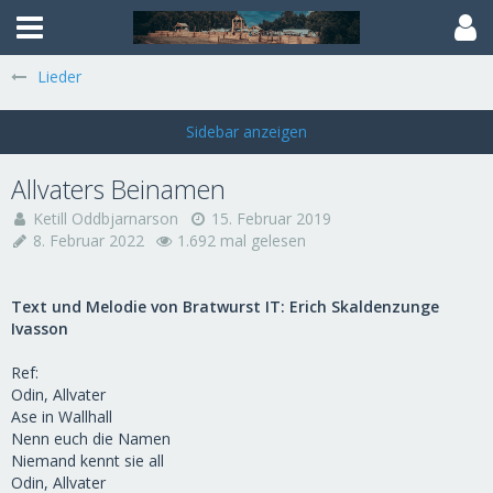
Lieder
Allvaters Beinamen
Ketill Oddbjarnarson
15. Februar 2019
8. Februar 2022
1.692 mal gelesen
Text und Melodie von Bratwurst IT: Erich Skaldenzunge
Ivasson
Ref:
Odin, Allvater
Ase in Wallhall
Nenn euch die Namen
Niemand kennt sie all
Odin, Allvater