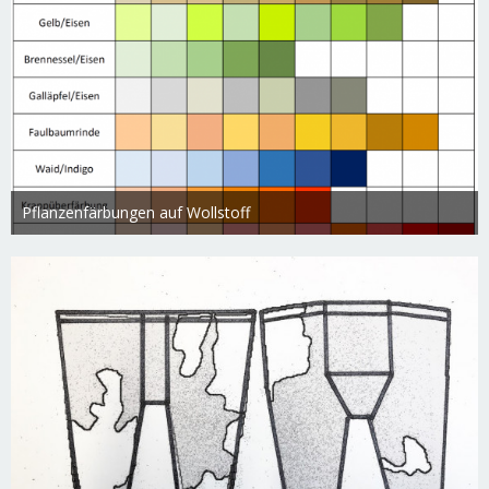
Pflanzenfärbungen auf Wollstoff
Swietlana
17. März 2019
3.640
0
0