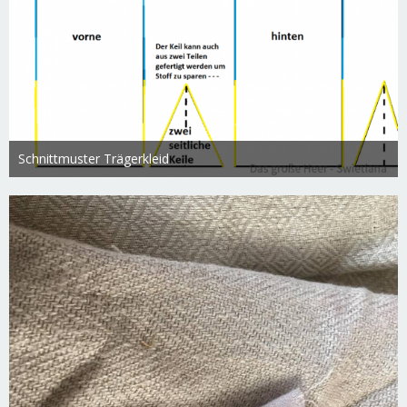
Schnittmuster Trägerkleid
Swietlana
17. März 2019
3.112
0
0