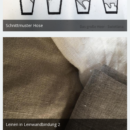
Schnittmuster Hose
Swietlana
17. März 2019
3.042
0
0
Leinen in Leinwandbindung 2
Swietlana
17. März 2019