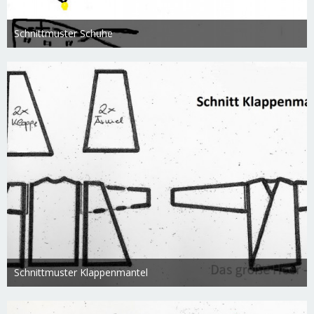
Schnittmuster Schuhe
Swietlana
17. März 2019
4.356
0
0
Schnittmuster Klappenmantel
Swietlana
17. März 2019
6.767
0
0