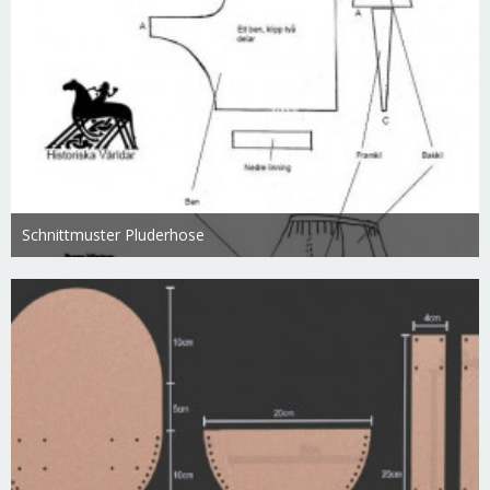
Schnittmuster Pluderhose
Swietlana
17. März 2019
5.020
0
0