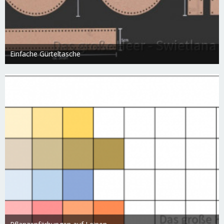
Einfache Gürteltasche
Swietlana
17. März 2019
2.980
0
0