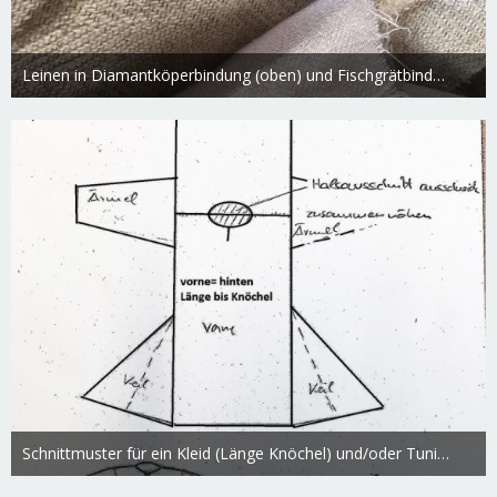
Leinen in Diamantköperbindung (oben) und Fischgrätbindung
Swietlana
17. März 2019
3.067
0
0
Schnittmuster für ein Kleid (Länge Knöchel) und/oder Tunika (Länge Knie)
Swietlana
17. März 2019
3.634
0
0