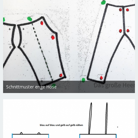
Schnittmuster enge Hose
Swietlana
17. März 2019
2.868
0
0