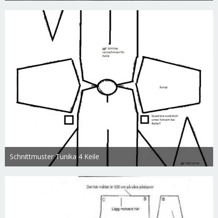
1.854
0
0
Schnittmuster Tunika 4 Keile
Swietlana
17. März 2019
2.856
0
0