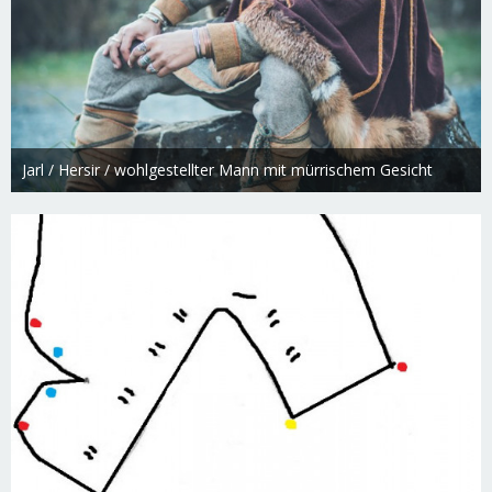
Jarl / Hersir / wohlgestellter Mann mit mürrischem Gesicht
Swietlana
13. Juni 2019
3.247
0
2