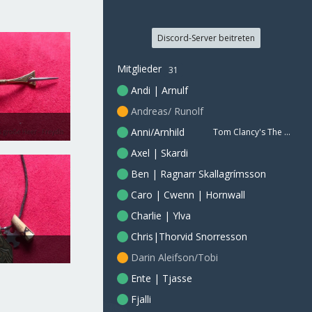
Discord-Server beitreten
Mitglieder
31
Andi | Arnulf
Andreas/ Runolf
Anni/Arnhild
Tom Clancy's The Division 2
zember 2018
Axel | Skardi
0
Ben | Ragnarr Skallagrímsson
Caro | Cwenn | Hornwall
Charlie | Ylva
Chris|Thorvid Snorresson
Darin Aleifson/Tobi
zember 2018
0
Ente | Tjasse
Fjalli