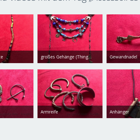
te
großes Gehänge (Thing, Festtag)
Gewandnadel
ezember 2018
Freydis
16. Dezember 2018
Freydis
16. De
0
2.812
0
0
2.075
0
Armreife
Anhänger
ezember 2018
Freydis
16. Dezember 2018
Freydis
16. De
0
2.047
0
0
2.693
0