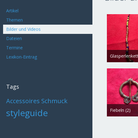
Artikel
Themen
Bilder und Videos
Dateien
Termine
Glasperlenket
Lexikon-Eintrag
Freydis
16. D
1.911
0
Tags
Accessoires
Schmuck
styleguide
Fiebeln (2)
Freydis
16. D
2.564
0