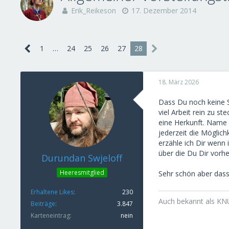
Erik_Reikeson
17. Dezember 2014
1
…
24
25
26
27
28
18. März 2026
Dass Du noch keine St
viel Arbeit rein zu s
eine Herkunft. Name 
jederzeit die Möglic
erzähle ich Dir wenn
über die Du Dir vorh
Durundan Swjeloff
Heeresmitglied
Sehr schön aber das
Erhaltene Likes
230
Auch bekannt als K
Beiträge
3.847
Karteneintrag
nein