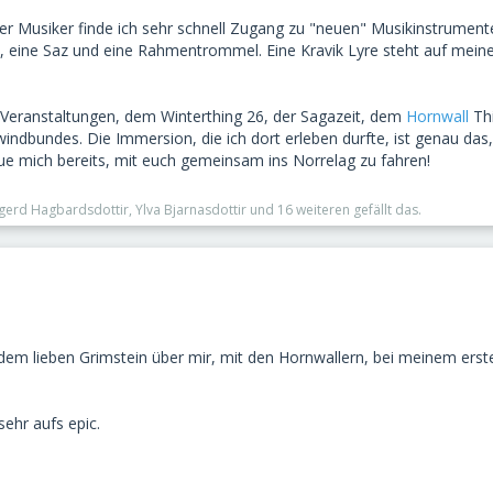
ler Musiker finde ich sehr schnell Zugang zu "neuen" Musikinstrumen
a, eine Saz und eine Rahmentrommel. Eine Kravik Lyre steht auf mein
4 Veranstaltungen, dem Winterthing 26, der Sagazeit, dem
Hornwall
Th
ndbundes. Die Immersion, die ich dort erleben durfte, ist genau das,
eue mich bereits, mit euch gemeinsam ins Norrelag zu fahren!
ngerd Hagbardsdottir, Ylva Bjarnasdottir und 16 weiteren gefällt das.
 dem lieben Grimstein über mir, mit den Hornwallern, bei meinem ers
sehr aufs epic.