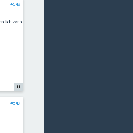
#548
entlich kann
#549