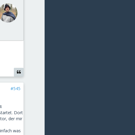
#545
4
tartet. Dort
tor, der mir
einfach was