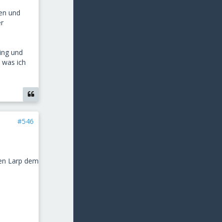
ten und
er
ing und
 was ich
#546
ten Larp dem