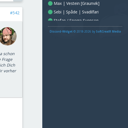
Max | Vestein [Graunvik]
Sebi | Spåde | Svadilfari
#542
Stefan / Snorre Svenson
Tanja | Veka
Discord-Widget
© 2018-2026 by
SoftCreatR Media
Tina | Jelena
Yoshi | Pridbor (Austrfjarar)
ja schon
Тарнум
e Frage
ich Dich
ir vorher