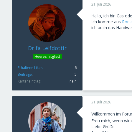
21. Juli 2026
Hallo, ich bin Cas oder
Ich komme aus
Ronl
ich auch das Handwerk
Drifa Leifdottir
Heeresmitglied
Erhaltene Likes
6
Beiträge
5
Karteneintrag
nein
21. Juli 2026
Willkommen im For
Freu mich, wenn wir u
Liebe Grüße