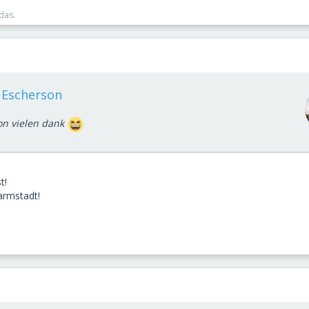
das.
r Escherson
on vielen dank
t!
rmstadt!