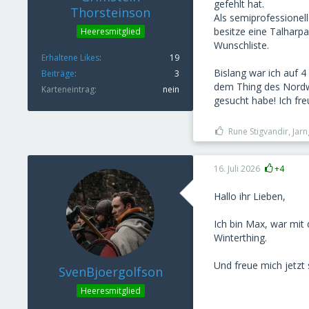
gefehlt hat.
Thorsteinson
Als semiprofessionel
besitze eine Talharp
Heeresmitglied
Wunschliste.
Erhaltene Likes
19
Bislang war ich auf 
Beiträge
3
dem Thing des Nordwi
Karteneintrag
nein
gesucht habe! Ich fr
Rune Stigvandir, Jar
16. Juli 2026
+4
Hallo ihr Lieben,
Ich bin Max, war mit
Winterthing.
Und freue mich jetzt 
SvenBjoergolfson
Heeresmitglied