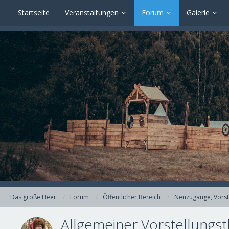
Startseite
Veranstaltungen
Forum
Galerie
Das große Heer
Forum
Öffentlicher Bereich
Neuzugänge, Vorst
Allgemeiner Vorstellungst