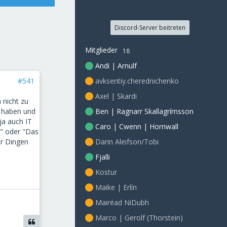
Discord-Server beitreten
Mitglieder
18
Andi | Arnulf
avksentiy.cherednichenko
#541
Axel | Skardi
 nicht zu
Ben | Ragnarr Skallagrímsson
u haben und
ja auch IT
Caro | Cwenn | Hornwall
n" oder "Das
Darin Aleifson/Tobi
or Dingen
Fjalli
Kostur
Maike | Erlín
Mairéad NiDubh
Marco | Gerolf (Thorstein)