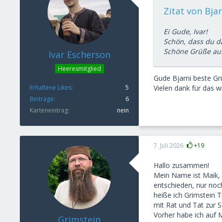
Zitat von Bja
Ei Gude, Ivar!
Schön, dass du da
Schöne Grüße au
Ivar Escherson
Heeresmitglied
Gude Bjarni beste G
Erhaltene Likes
5
Vielen dank für das 
Beiträge
6
Karteneintrag
nein
7. Juli 2026
+19
Hallo zusammen!
Mein Name ist Maik, 
entschieden, nur noch
heiße ich Grimstein 
mit Rat und Tat zur S
Vorher habe ich auf M
Grimstein