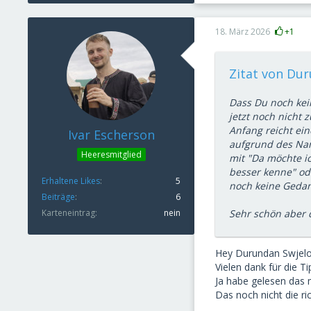
18. März 2026
+1
Zitat von Dur
Dass Du noch kein
jetzt noch nicht z
Anfang reicht ei
Ivar Escherson
aufgrund des Name
Heeresmitglied
mit "Da möchte i
besser kenne" ode
Erhaltene Likes
5
noch keine Geda
Beiträge
6
Karteneintrag
nein
Sehr schön aber 
Hey Durundan Swjelo
Vielen dank für die T
Ja habe gelesen das 
Das noch nicht die r