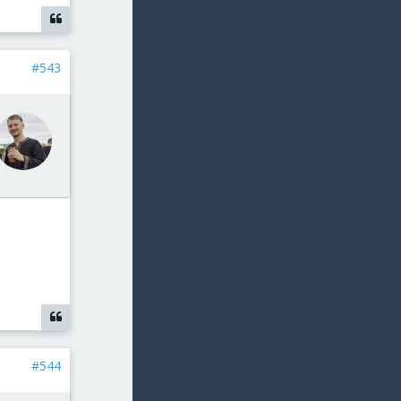
#543
#544