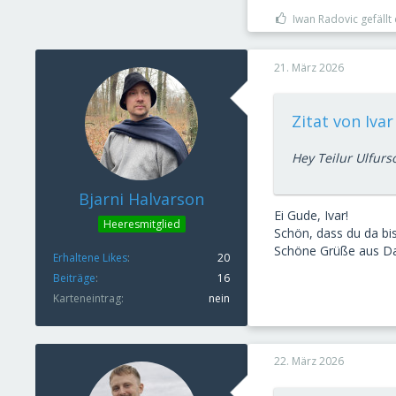
Iwan Radovic gefällt 
21. März 2026
Zitat von Iva
Hey Teilur Ulfurs
Bjarni Halvarson
Ei Gude, Ivar!
Heeresmitglied
Schön, dass du da bis
Schöne Grüße aus Da
Erhaltene Likes
20
Beiträge
16
Karteneintrag
nein
22. März 2026