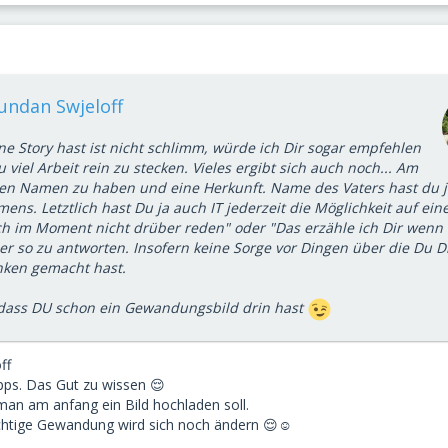
undan Swjeloff
e Story hast ist nicht schlimm, würde ich Dir sogar empfehlen
u viel Arbeit rein zu stecken. Vieles ergibt sich auch noch... Am
nen Namen zu haben und eine Herkunft. Name des Vaters hast du 
ns. Letztlich hast Du ja auch IT jederzeit die Möglichkeit auf ein
ch im Moment nicht drüber reden" oder "Das erzähle ich Dir wenn 
r so zu antworten. Insofern keine Sorge vor Dingen über die Du D
nken gemacht hast.
dass DU schon ein Gewandungsbild drin hast
ff
ipps. Das Gut zu wissen 😌
man am anfang ein Bild hochladen soll.
ichtige Gewandung wird sich noch ändern 😌☺️