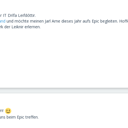
 IT Drífa Leifdóttir.
and
und möchte meinen Jarl Arne dieses Jahr aufs Epic begleiten. Hoff
 der Leiknir erlernen.
um!
ns beim Epic treffen.