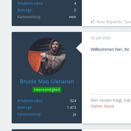
Erhaltene Likes
4
Beiträge
2
Karteneintrag
nein
Rune Stigvandir, Tjas
16. Juli 2026
Willkommen hier, ihr 
Bruide Maq Glananan
Heeresmitglied
Wer Hosen trägt, hat 
Erhaltene Likes
324
Harter Hund
Beiträge
1.473
Karteneintrag
ja