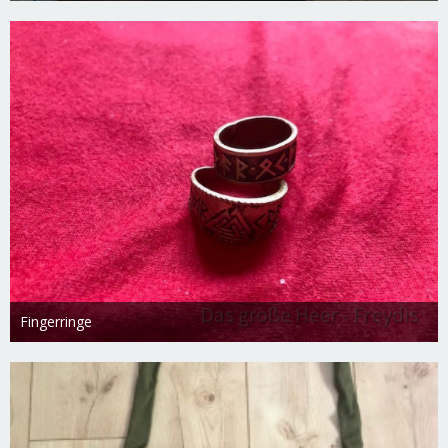
4.332
0
0
Fingerringe
Freydis
18. Februar 2019
1.825
0
0