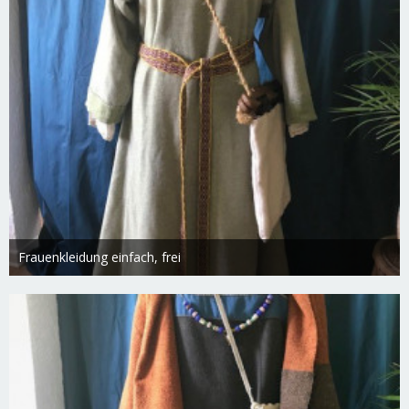
Frauenkleidung einfach, frei
Swietlana
27. Februar 2019
1.916
0
0