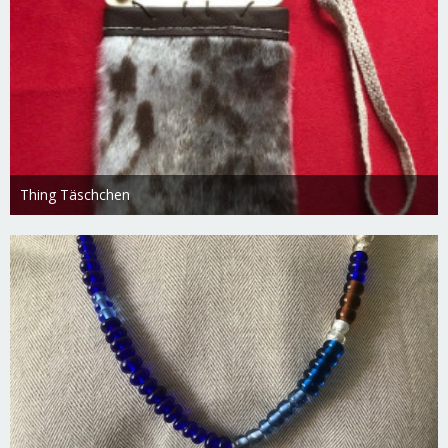
Thing Täschchen
Freydis
18. Februar 2019
2.753
0
0