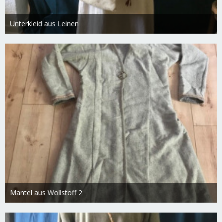
Unterkleid aus Leinen
Swietlana
27. Februar 2019
1.915
0
0
Mantel aus Wollstoff 2
Swietlana
27. Februar 2019
1.854
0
0