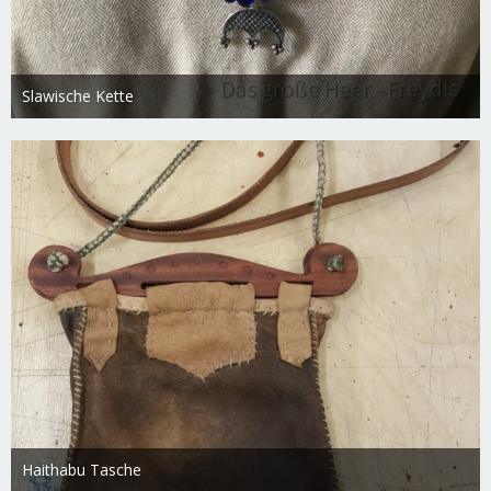
Slawische Kette
Freydis
18. Februar 2019
1.763
0
0
Haithabu Tasche
Freydis
18. Februar 2019