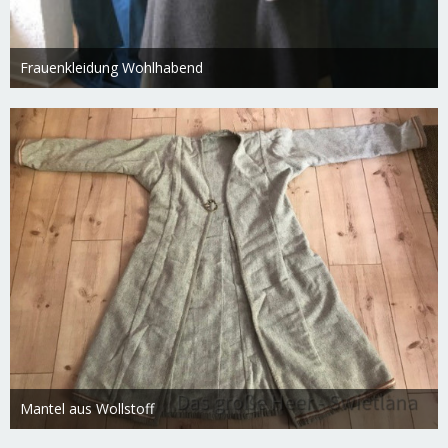
Frauenkleidung Wohlhabend
Swietlana
27. Februar 2019
1.743
0
0
Mantel aus Wollstoff
Swietlana
27. Februar 2019
1.825
0
1