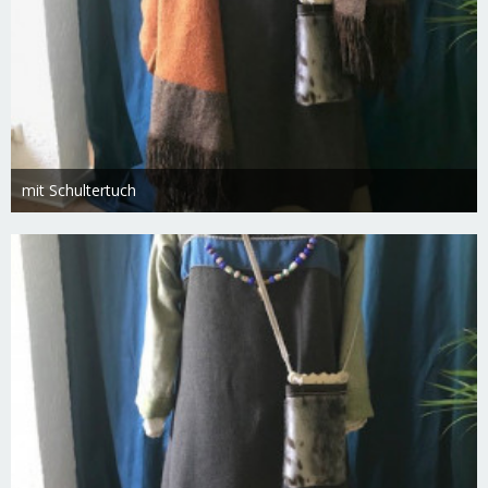
mit Schultertuch
Swietlana
27. Februar 2019
1.768
0
0