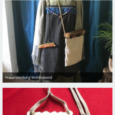
Frauenkleidung Wohlhabend
Swietlana
27. Februar 2019
1.765
0
0