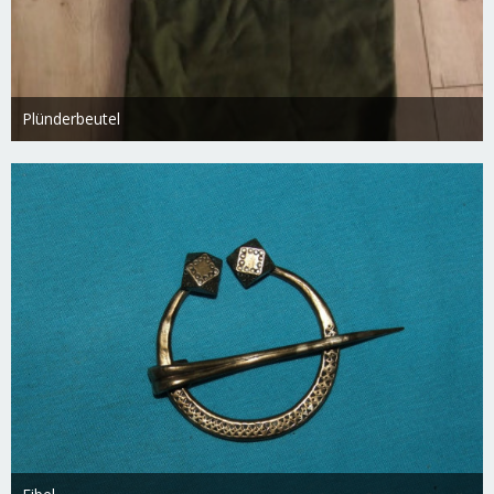
Plünderbeutel
Freydis
18. Februar 2019
2.713
0
0