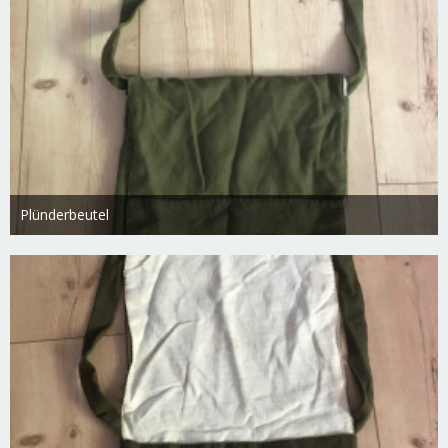
Plünderbeutel
Freydis
18. Februar 2019
2.783
0
0