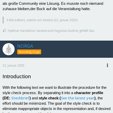
als große Community eine Lösung. Es musste noch niemand
zuhause bleiben,der Bock auf die Veranstaltung hatte.
3 Mal editiert, zuletzt von Vestein (
22. Januar 2025
)
Hjalmar Haraldovic Saiziew und Hagzissa-Gudrun gefällt das.
NORGA
Norrelag Orga
22. Januar 2025
Introduction
With the following text we want to illustrate the procedure for the
style check process. By separating it into a
character profile
Steckbrief
See the latest year
(DE:
)
and
style check (
)
, the
effort should be minimized. The goal of the style check is to
eliminate inappropriate objects in the representation and, if desired