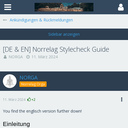
Ankündigungen & Rückmeldungen
[DE & EN] Norrelag Stylecheck Guide
NORGA
11. März 2024
NORGA
Norrelag Orga
11. März 2024
+2
You find the englisch version further down!
Einleitung