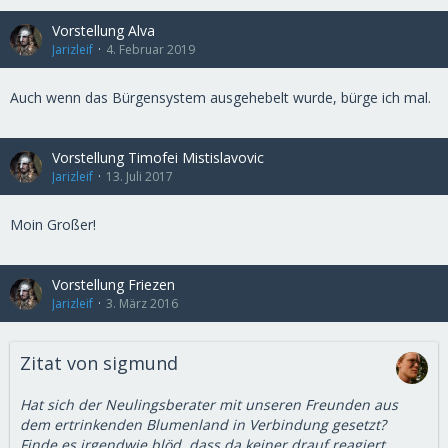
Vorstellung Alva
Jarizleif
4. Februar 2019
Auch wenn das Bürgensystem ausgehebelt wurde, bürge ich mal.
Vorstellung Timofei Mistislavovic
Jarizleif
13. Juli 2017
Moin Großer!
Vorstellung Friezen
Jarizleif
3. März 2016
Zitat von sigmund
Hat sich der Neulingsberater mit unseren Freunden aus
dem ertrinkenden Blumenland in Verbindung gesetzt?
Finde es irgendwie blöd, dass da keiner drauf reagiert.