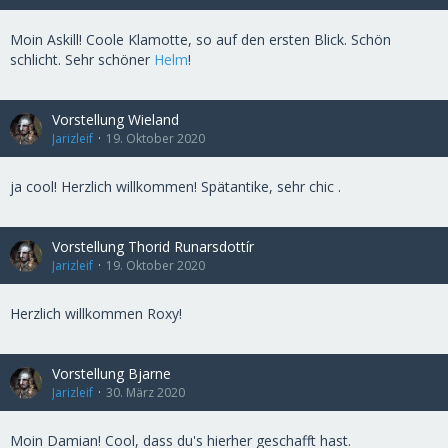
Moin Askill! Coole Klamotte, so auf den ersten Blick. Schön
schlicht. Sehr schöner
Helm
!
Vorstellung Wieland
Jarizleif
19. Oktober 2020
ja cool! Herzlich willkommen! Spätantike, sehr chic .
Vorstellung Thorid Runarsdottír
Jarizleif
19. Oktober 2020
Herzlich willkommen Roxy!
Vorstellung Bjarne
Jarizleif
30. März 2020
Moin Damian! Cool, dass du's hierher geschafft hast.