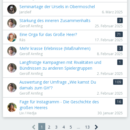
Seminartage der Urselis in Obermoschel
Jarizleif
6. März 2025
Stärkung des inneren Zusammenhalts
3
Gerolf Arnfing
25. Februar 2025
Eine Orga für das Große Heer?
71
Rás
17. Februar 2025
Mehr krasse Erlebnisse (Maßnahmen)
3
Gerolf Arnfing
8. Februar 2025
Langfristige Kampagnen mit Rivalitäten und
1
Bündnissen zu anderen Spielergruppen
Gerolf Arnfing
2. Februar 2025
Auswertung der Umfrage „Wie kamst Du
109
damals zum GH“?
Gerolf Arnfing
2. Februar 2025
Fage für Instagramm - Die Geschichte des
16
großen Heeres
Liv / Hedja
30. Januar 2025
1
2
3
4
5
…
13