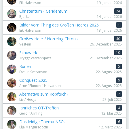
Eik Halvarson
19. Januar 2026
Christentum - Ceridentum
24
Bjarke
14. Januar 2026
Bilder vom Thing des Großen Heeres 2026
1
Eik Halvarson
13. Januar 2026
Großes Heer / Norrelag Chronik
40
Vestein
26. Dezember 2025
Schuwerk
10
Tryggr Vestanbjarte
21. Dezember 2025
Runen
5
Dvalin Sveranson
22. August 2025
Conquest 2025
9
Arne "Flunder" Halvarson
22. August 2025
Alternative zum Kopftuch?
7
Liv / Hedja
27. Juli 2025
Jährliches OT-Treffen
4
Gerolf Arnfing
12. Mai 2025
Das leidige Thema NSCs
6
Elja Mergursdóttir
12. März 2025