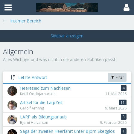
Interner Bereich
Allgemein
Alles Wichtige und was nicht in die anderen Rubriken passt.
Letzte Antwort
Filter
Heereseid zum Nachlesen
4
Ketill Oddbjarnarson
11. Mai 2026
Artikel für die LarpZeit
11
Gerolf Arnfing
9. März 2026
LARP als Bildungsurlaub
3
Bjarni Halvarson
9. Februar 2026
Saga der zweiten Heerfahrt unter Björn Skegglös
1