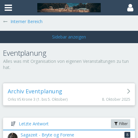
Interner Bereich
Eventplanung
Alles was mit Organisation von eigenen Veranstaltungen zu tun
hat.
Archiv Eventplanung
8. Oktober 2025
Orks VS Krone 3 (1. bis 5. Oktober)
Letzte Antwort
Filter
Sagazeit - Bryte og Forene
8