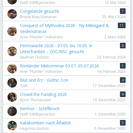
Ketill Oddbjarnarson
10. Mai 2026
Congelände gesucht
7
Bruide Maq Glananan
25. März 2026
Conquest of Mythodea 2026 - Ny-Miklagard &
11
Seidenstrasse
Arne "Flunder" Halvarson
2. März 2026
Fenriswacht 2026 - 07.05. bis 10.05. in
6
Unterfranken – GSC/NSC gesucht
Swafnan Tevilson
23. Februar 2026
Ronländer Midsommar 03.07.-05.07.2026
1
Arne "Flunder" Halvarson
14. Februar 2026
Blut und Erz - Gothic Con
4
Tjalf
17. Dezember 2025
Crowd the Funding 2026
9
Björn Thorlansson
10. Dezember 2025
Bermor - Schiffbruch
Ketill Oddbjarnarson
1. Dezember 2025
Katakomben nach Álfablót
5
Hagzissa-Gudrun
5. November 2025