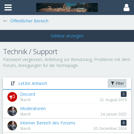
Öffentlicher Bereich
Technik / Support
Passwort vergessen, Anleitung zur Benutzung, Probleme mit dem
Forum, Anregungen für die Homepage.
Letzte Antwort
Filter
Discord
5
Skardi
22. August 2019
Moderatoren
Skardi
24. Januar 2025
Interner Bereich des Forums
8
Skardi
20. Dezember 2024