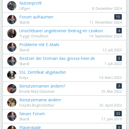
Nutzerprofil
Ulfgeri
8. Dezember 2024
Forum aufräumen
15
Skardi
11. November 2024
Unsichtbarer ungelesener Beitrag im Lexikon
4
Tryggr Ormulfson
19. September 2024
Probleme mit E-Mails
Skardi
12. Juli 2023
Besitzer der Domain das-grosse-heer.de
3
Skardi
1. Juli 2023
SSL Zertifikat abgelaufen
Kolya
14. März 2023
Benutzernamen ändern?
3
Bruide Maq Glananan
25. Mai 2022
Benutzername ändern
Freydis Beglirsdottier
25. April 2022
Neues Forum
33
Skardi
17. Juni 2019
Playerguide
9