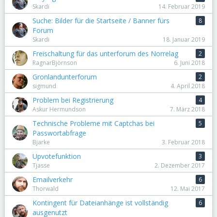
Skardi
14. Februar 2019
Suche: Bilder für die Startseite / Banner fürs
8
Forum
Skardi
18. Januar 2019
Freischaltung für das unterforum des Norrelag
2
RagnarBjörnson
6. Juni 2018
Gronlandunterforum
2
sigmund
4. April 2018
Problem bei Registrierung
4
Askur Hermundson
7. März 2018
Technische Probleme mit Captchas bei
5
Passwortabfrage
Bjarke
3. Februar 2018
Upvotefunktion
3
Tjasse
2. Dezember 2017
Emailverkehr
6
Thorwald
12. Mai 2017
Kontingent für Dateianhänge ist vollständig
6
ausgenutzt